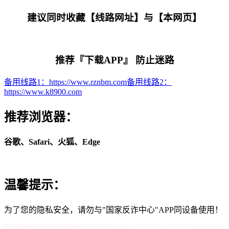
建议同时收藏【线路网址】与【本网页】
推荐『下载APP』 防止迷路
备用线路
1
：
https://www.rznbm.com
备用线路
2
：
https://www.k8900.com
推荐浏览器：
谷歌、Safari、火狐、Edge
温馨提示：
为了您的隐私安全，请勿与"国家反诈中心"APP同设备使用！