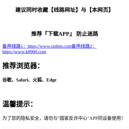
建议同时收藏【线路网址】与【本网页】
推荐『下载APP』 防止迷路
备用线路
1
：
https://www.rznbm.com
备用线路
2
：
https://www.k8900.com
推荐浏览器：
谷歌、Safari、火狐、Edge
温馨提示：
为了您的隐私安全，请勿与"国家反诈中心"APP同设备使用！