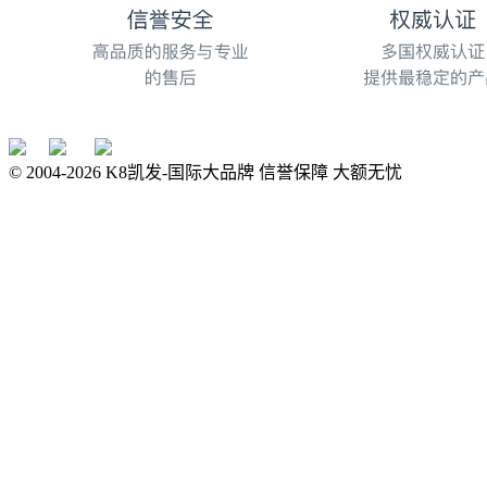
© 2004-
2026
K8凯发-国际大品牌 信誉保障 大额无忧