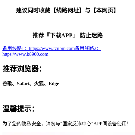
建议同时收藏【线路网址】与【本网页】
推荐『下载APP』 防止迷路
备用线路
1
：
https://www.rznbm.com
备用线路
2
：
https://www.k8900.com
推荐浏览器：
谷歌、Safari、火狐、Edge
温馨提示：
为了您的隐私安全，请勿与"国家反诈中心"APP同设备使用！