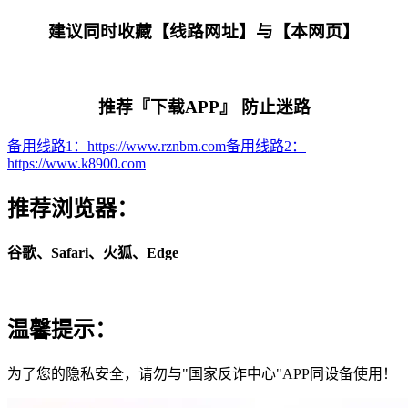
建议同时收藏【线路网址】与【本网页】
推荐『下载APP』 防止迷路
备用线路
1
：
https://www.rznbm.com
备用线路
2
：
https://www.k8900.com
推荐浏览器：
谷歌、Safari、火狐、Edge
温馨提示：
为了您的隐私安全，请勿与"国家反诈中心"APP同设备使用！