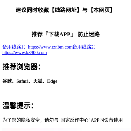
建议同时收藏【线路网址】与【本网页】
推荐『下载APP』 防止迷路
备用线路
1
：
https://www.rznbm.com
备用线路
2
：
https://www.k8900.com
推荐浏览器：
谷歌、Safari、火狐、Edge
温馨提示：
为了您的隐私安全，请勿与"国家反诈中心"APP同设备使用！