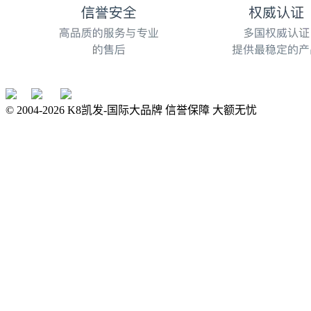
© 2004-
2026
K8凯发-国际大品牌 信誉保障 大额无忧