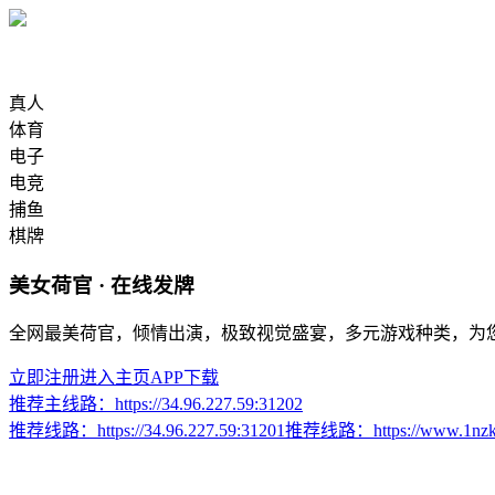
真人
体育
电子
电竞
捕鱼
棋牌
美女荷官 · 在线发牌
全网最美荷官，倾情出演，极致视觉盛宴，多元游戏种类，为
立即注册
进入主页
APP下载
推荐主线路：
https://34.96.227.59:31202
推荐线路：
https://34.96.227.59:31201
推荐线路：
https://www.1nz