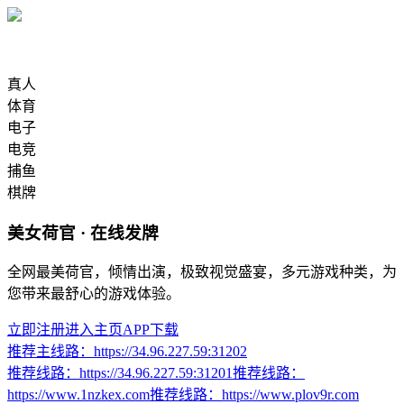
真人
体育
电子
电竞
捕鱼
棋牌
美女荷官 · 在线发牌
全网最美荷官，倾情出演，极致视觉盛宴，多元游戏种类，为
您带来最舒心的游戏体验。
立即注册
进入主页
APP下载
推荐主线路：
https://34.96.227.59:31202
推荐线路：
https://34.96.227.59:31201
推荐线路：
https://www.1nzkex.com
推荐线路：
https://www.plov9r.com