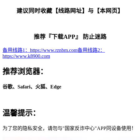
建议同时收藏【线路网址】与【本网页】
推荐『下载APP』 防止迷路
备用线路
1
：
https://www.rznbm.com
备用线路
2
：
https://www.k8900.com
推荐浏览器：
谷歌、Safari、火狐、Edge
温馨提示：
为了您的隐私安全，请勿与"国家反诈中心"APP同设备使用！